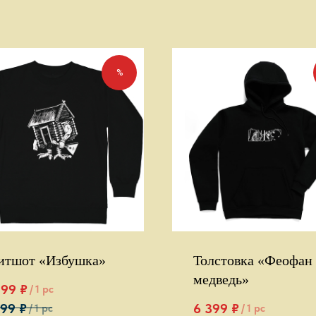
%
итшот «Избушка»
Толстовка «Феофан 
медведь»
999
₽
/
1 pc
6 399
₽
199
₽
/
1 pc
/
1 pc