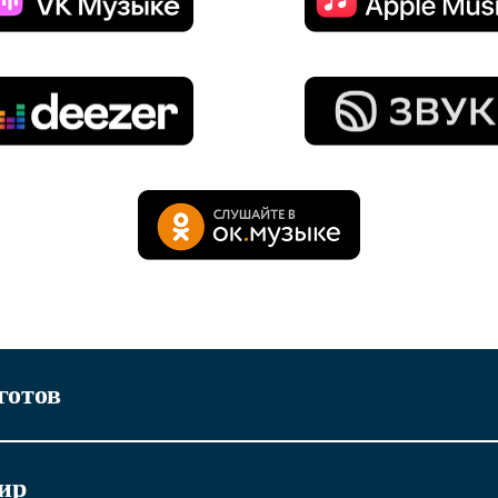
готов
ир