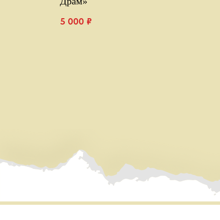
Драм»
5 000
₽