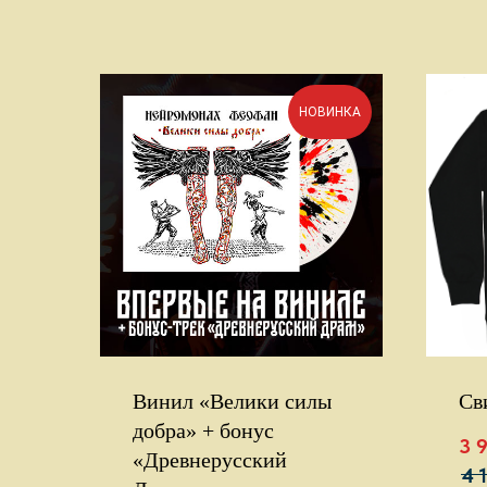
НОВИНКА
Винил «Велики силы
Св
добра» + бонус
3 
«Древнерусский
4 