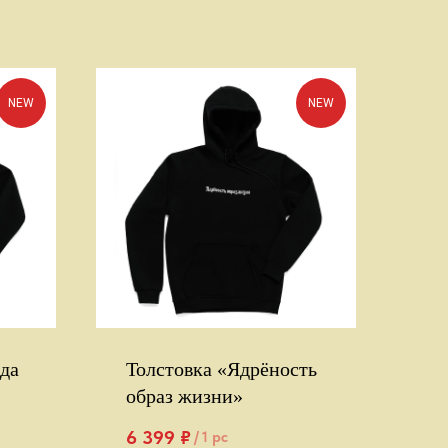
NEW
NEW
да
Толстовка «Ядрёность
образ жизни»
6 399
₽
/
1 pc