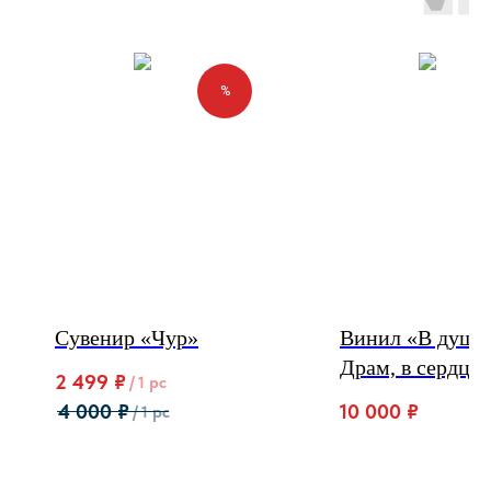
%
Сувенир «Чур»‎
Винил «В душе
Драм, в сердце
2 499
₽
/
1 pc
светлая Русь» с
10 000
₽
4 000
₽
/
1 pc
автографом